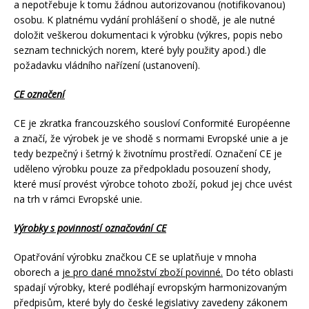
a nepotřebuje k tomu žádnou autorizovanou (notifikovanou)
osobu. K platnému vydání prohlášení o shodě, je ale nutné
doložit veškerou dokumentaci k výrobku (výkres, popis nebo
seznam technických norem, které byly použity apod.) dle
požadavku vládního nařízení (ustanovení).
CE označení
CE je zkratka francouzského sousloví Conformité Européenne
a značí, že výrobek je ve shodě s normami Evropské unie a je
tedy bezpečný i šetrný k životnímu prostředí. Označení CE je
uděleno výrobku pouze za předpokladu posouzení shody,
které musí provést výrobce tohoto zboží, pokud jej chce uvést
na trh v rámci Evropské unie.
Výrobky s povinností označování CE
Opatřování výrobku značkou CE se uplatňuje v mnoha
oborech a
je pro dané množství zboží povinné.
Do této oblasti
spadají výrobky, které podléhají evropským harmonizovaným
předpisům, které byly do české legislativy zavedeny zákonem