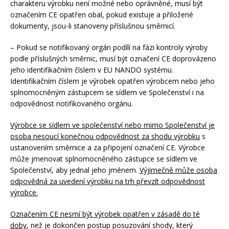
charakteru výrobku není možné nebo oprávněné, musí být
označením CE opatřen obal, pokud existuje a přiložené
dokumenty, jsou-li stanoveny příslušnou směrnicí.
– Pokud se notifikovaný orgán podílí na fázi kontroly výroby
podle příslušných směrnic, musí být označení CE doprovázeno
jeho identifikačním číslem v EU NANDO systému.
Identifikačním číslem je výrobek opatřen výrobcem nebo jeho
splnomocněným zástupcem se sídlem ve Společenství i na
odpovědnost notifikovaného orgánu.
Výrobce se sídlem ve společenství nebo mimo Společenství je
osoba nesoucí konečnou odpovědnost za shodu výrobku
s
ustanovením směrnice a za připojení označení CE. Výrobce
může jmenovat splnomocněného zástupce se sídlem ve
Společenství, aby jednal jeho jménem.
Výjimečně může osoba
odpovědná za uvedení výrobku na trh převzít odpovědnost
výrobce.
Označením CE nesmí být výrobek opatřen v zásadě do té
doby
, než je dokončen postup posuzování shody, který