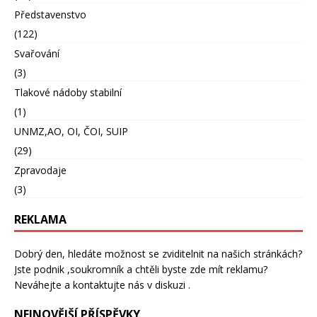
Představenstvo
(122)
Svařování
(3)
Tlakové nádoby stabilní
(1)
UNMZ,AO, OI, ČOI, SUIP
(29)
Zpravodaje
(3)
REKLAMA
Dobrý den, hledáte možnost se zviditelnit na našich stránkách?
Jste podnik ,soukromník a chtěli byste zde mít reklamu?
Neváhejte a kontaktujte nás v diskuzi .
NEJNOVĚJŠÍ PŘÍSPĚVKY