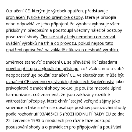
Označení CE, kterým je výrobek opatřen, představuje
prohlášení fyzické nebo právnické osoby,
která je připojila
nebo odpovídá ze jeho připojení, že výrobek vyhovuje všem
příslušným předpisům a podstoupil všechny náležité postupy
posouzení shody.
Členské státy tedy nemohou omezovat
uvádění výrobků na trh a do provozu, pokud nejsou tato
opatření oprávněná na základě důkazu o neshodě výrobku.
Směrnice stanovící označení CE se převážně řídí zásadami
nového přístupu a globálního přístupu
, což však samo o sobě
neopodstatňuje použití označení CE.
Ve skutečnosti může být
označení CE uvedeno v právních předpisech Společenství
jako
právoplatné označení shody
pokud:
je použita metoda úplné
harmonizace, což znamená, že jsou zakázány rozdílné
vnitrostátní předpisy, které chrání stejné veřejné zájmy jako
směrnice a také směrnice obsahuje postupy posuzování shody
podle rozhodnutí 93/465/EHS (ROZHODNUTÍ RADY EU ze dne
22. července 1993 o modulech pro různé fáze postupů
posuzování shody a o pravidlech pro připojování a používání