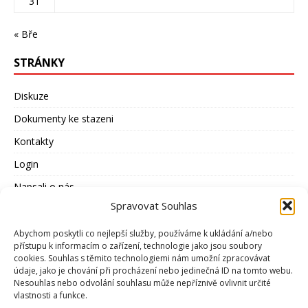
31
« Bře
STRÁNKY
Diskuze
Dokumenty ke stazeni
Kontakty
Login
Napsali o nás
Spravovat Souhlas
Odkazy
Otázky a odpovědi
Abychom poskytli co nejlepší služby, používáme k ukládání a/nebo
přístupu k informacím o zařízení, technologie jako jsou soubory
Představenstvo
cookies. Souhlas s těmito technologiemi nám umožní zpracovávat
údaje, jako je chování při procházení nebo jedinečná ID na tomto webu.
Rozhovory
Nesouhlas nebo odvolání souhlasu může nepříznivě ovlivnit určité
vlastnosti a funkce.
Stanovy