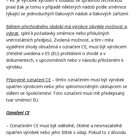
– ev. je výrobek vyroben v souladu se správnou technickou
praxí (tak je tomu v případě některých nádob podle směrnice
týkající se jednoduchých tlakových nádob a tlakových zařízení.
Během přechodného období má výrobce obvykle možnost si
vybrat
, splní-li požadavky směrnice nebo příslušných
vnitrostátních předpisů. Zvolená možnost, a tím i míra
vyjádření shody obsažená v označení CE, musí být výrobcem
zřetelně uvedena v ES (EU) prohlášení o shodě a v
dokumentech, v upozorněních nebo v návodu přiloženém k
výrobku.
Připojené označení CE
– tímto označením musí být výrobek
opatřen výrobcem nebo jeho splnomocněným zástupcem se
sídlem ve Společenství. Toto označení musí mít předepsaný
tvar směrnicí EU.
Označení CE
– Označením CE musí být viditelně, čitelně a nesmazatelně
opatřen výrobek nebo jeho štítek s údaji. Pokud to z důvodu