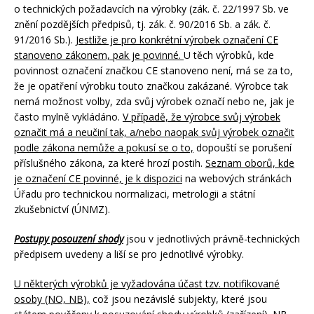
o technických požadavcích na výrobky (zák. č. 22/1997 Sb. ve
znění pozdějších předpisů, tj. zák. č. 90/2016 Sb. a zák. č.
91/2016 Sb.).
Jestliže je pro konkrétní výrobek označení CE
stanoveno zákonem, pak je povinné.
U těch výrobků, kde
povinnost označení značkou CE stanoveno není, má se za to,
že je opatření výrobku touto značkou zakázané. Výrobce tak
nemá možnost volby, zda svůj výrobek označí nebo ne, jak je
často mylně vykládáno.
V případě, že výrobce svůj výrobek
označit má a neučiní tak, a/nebo naopak svůj výrobek označit
podle zákona nemůže a pokusí se o to,
dopouští se porušení
příslušného zákona, za které hrozí postih.
Seznam oborů, kde
je označení CE povinné, je k dispozici
na webových stránkách
Úřadu pro technickou normalizaci, metrologii a státní
zkušebnictví (ÚNMZ).
Postupy posouzení shody
jsou v jednotlivých právně-technických
předpisem uvedeny a liší se pro jednotlivé výrobky.
U některých výrobků je vyžadována účast tzv. notifikované
osoby (NO, NB),
což jsou nezávislé subjekty, které jsou