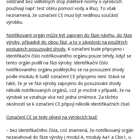
odstranit bez viditelných stop (některé normy o výrobcích
používají např. test otěru pomocí vody a lihu). To však
neznamená, že označení CE musí být nedílnou součástí
výrobku.
Notifikovaný orgán může být zapojen do fáze návrhu, do fáze
výroby, případně do obou fází, a to v závislosti na použitých
postupech posuzování shody.
K označení bude připojeno i
identifikační číslo notifikovaného orgánu pouze tehdy, když se
tento orgán podílí na fázi výroby. Identifikační číslo
notifikovaného orgánu podílejícího se na posouzení shody
podle modulu B tudíž označení CE připojeno není. Stává se
také, že je ve fázi výroby zapojeno do posuzování shody
několik notifikovaných orgánů, což je možné v případě, že na
výrobek se vztahuje více než jedna směrnice. Za těchto
okolností se k označení CE připojí několik identifikačních čísel.
Označení CE se tedy objeví na výrobcích buď:
– bez identifikačního čísla, což znamená, že notifikovaný orgán
nezasahoval do fáze výroby ( modul A, moduly Aa1 a Cbis1, u