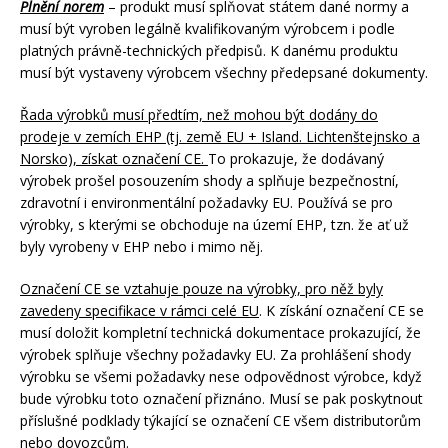
Plnění norem
– produkt musí splňovat státem dané normy a
musí být vyroben legálně kvalifikovaným výrobcem i podle
platných právně-technických předpisů. K danému produktu
musí být vystaveny výrobcem všechny předepsané dokumenty.
Řada výrobků musí předtím, než mohou být dodány do
prodeje v zemích EHP (tj. země EU + Island. Lichtenštejnsko a
Norsko), získat označení CE.
To prokazuje, že dodávaný
výrobek prošel posouzením shody a splňuje bezpečnostní,
zdravotní i environmentální požadavky EU. Používá se pro
výrobky, s kterými se obchoduje na území EHP, tzn. že ať už
byly vyrobeny v EHP nebo i mimo něj.
Označení CE se vztahuje pouze na výrobky, pro něž byly
zavedeny specifikace v rámci celé EU
. K získání označení CE se
musí doložit kompletní technická dokumentace prokazující, že
výrobek splňuje všechny požadavky EU. Za prohlášení shody
výrobku se všemi požadavky nese odpovědnost výrobce, když
bude výrobku toto označení přiznáno. Musí se pak poskytnout
příslušné podklady týkající se označení CE všem distributorům
nebo dovozcům.