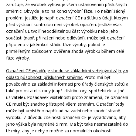
zaručuje, že výrobek vyhovuje všem ustanovením příslušných
směrnic. Obvykle je to na konci výrobní fáze. To nečiní žádný
problém, jestliže je např. označení CE na štítku s údaji, kterým
před výstupní kontrolou není výrobek opatřen. Jestliže však
označení CE tvoří neoddělitelnou část výrobku nebo jeho
součásti (např. při ražení nebo odlévání), může být označení
připojeno v jakémkoli stádiu fáze výroby, pokud je
přiměřeným způsobem ověřena shoda výrobku během celé
fáze výroby.
Označení CE vyjadřuje shodu se základními veřejnými zájmy v
oblasti působnosti příslušných směrnic.
Proto má být
považováno za základní informaci pro úřady členských států a
také pro ostatní strany (např. distributory, spotřebitele a jiné
uživatele). Požadavek viditelnosti proto znamená, že označení
CE musí být snadno přístupné všem stranám. Označení tedy
může být umístěno například na zadní nebo spodní straně
výrobku. Z důvodu čitelnosti označení CE je vyžadováno, aby
jeho výška byla nejméně 5 mm. Má být také nesmazatelné do
té míry, aby je nebylo možné za normálních okolností