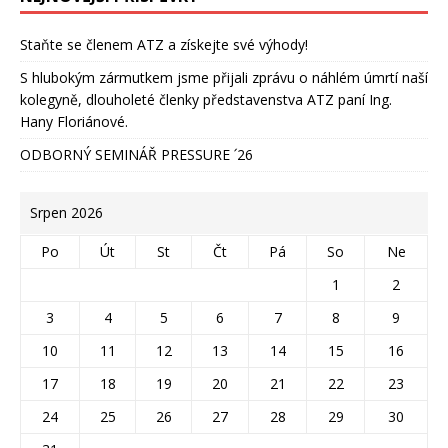
Staňte se členem ATZ a získejte své výhody!
S hlubokým zármutkem jsme přijali zprávu o náhlém úmrtí naší
kolegyně, dlouholeté členky představenstva ATZ paní Ing.
Hany Floriánové.
ODBORNÝ SEMINÁŘ PRESSURE ՛26
Srpen 2026
Po
Út
St
Čt
Pá
So
Ne
1
2
3
4
5
6
7
8
9
10
11
12
13
14
15
16
17
18
19
20
21
22
23
24
25
26
27
28
29
30