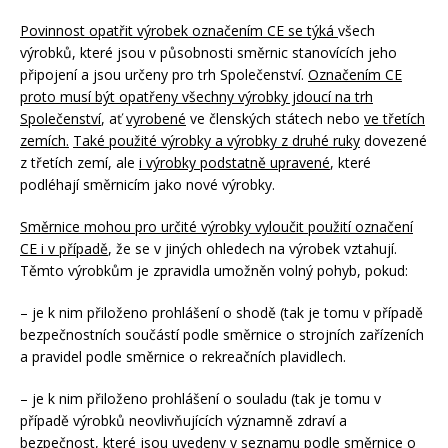
Povinnost opatřit výrobek označením CE se týká
všech
výrobků, které jsou v působnosti směrnic stanovících jeho
připojení a jsou určeny pro trh Společenství.
Označením CE
proto musí být opatřeny všechny výrobky jdoucí na trh
Společenství
, ať
vyrobené
ve členských státech nebo
ve třetích
zemích.
Také použité výrobky a výrobky z druhé ruky
dovezené
z třetích zemí, ale
i výrobky podstatně upravené
, které
podléhají směrnicím jako nové výrobky.
Směrnice mohou pro určité výrobky vyloučit použití označení
CE i v případě
, že se v jiných ohledech na výrobek vztahují.
Těmto výrobkům je zpravidla umožněn volný pohyb, pokud:
– je k nim přiloženo prohlášení o shodě (tak je tomu v případě
bezpečnostních součástí podle směrnice o strojních zařízeních
a pravidel podle směrnice o rekreačních plavidlech.
– je k nim přiloženo prohlášení o souladu (tak je tomu v
případě výrobků neovlivňujících významně zdraví a
bezpečnost, které jsou uvedeny v seznamu podle směrnice o