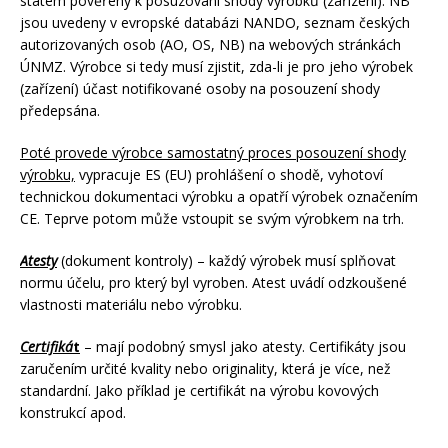
státem pověřeny k posuzování shody výrobků (zařízení). NB
jsou uvedeny v evropské databázi NANDO, seznam českých
autorizovaných osob (AO, OS, NB) na webových stránkách
ÚNMZ. Výrobce si tedy musí zjistit, zda-li je pro jeho výrobek
(zařízení) účast notifikované osoby na posouzení shody
předepsána.
Poté provede výrobce samostatný proces posouzení shody
výrobku,
vypracuje ES (EU) prohlášení o shodě, vyhotoví
technickou dokumentaci výrobku a opatří výrobek označením
CE. Teprve potom může vstoupit se svým výrobkem na trh.
Atesty
(dokument kontroly) – každý výrobek musí splňovat
normu účelu, pro který byl vyroben. Atest uvádí odzkoušené
vlastnosti materiálu nebo výrobku.
Certifiká
t
– mají podobný smysl jako atesty. Certifikáty jsou
zaručením určité kvality nebo originality, která je více, než
standardní. Jako příklad je certifikát na výrobu kovových
konstrukcí apod.