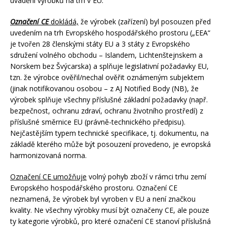
uvádění výrobků na trh v EU.
Označení CE
dokládá,
že výrobek (zařízení) byl posouzen před
uvedením na trh Evropského hospodářského prostoru („EEA“
je tvořen 28 členskými státy EU a 3 státy z Evropského
sdružení volného obchodu – Islandem, Lichtenštejnskem a
Norskem bez Švýcarska) a splňuje legislativní požadavky EU,
tzn. že výrobce ověřil/nechal ověřit oznámeným subjektem
(jinak notifikovanou osobou – z AJ Notified Body (NB), že
výrobek splňuje všechny příslušné základní požadavky (např.
bezpečnost, ochranu zdraví, ochranu životního prostředí) z
příslušné směrnice EU (právně-technického předpisu).
Nejčastějším typem technické specifikace, tj. dokumentu, na
základě kterého může být posouzení provedeno, je evropská
harmonizovaná norma.
Označení CE umožňuje
volný pohyb zboží v rámci trhu zemí
Evropského hospodářského prostoru. Označení CE
neznamená, že výrobek byl vyroben v EU a není značkou
kvality. Ne všechny výrobky musí být označeny CE, ale pouze
ty kategorie výrobků, pro které označení CE stanoví příslušná