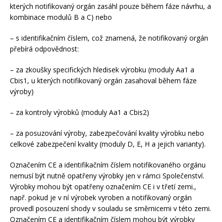
kterých notifikovaný orgán zasáhl pouze během fáze návrhu, a
kombinace modulů B a C) nebo
– s identifikačním číslem, což znamená, že notifikovaný orgán
přebírá odpovědnost:
– za zkoušky specifických hledisek výrobku (moduly Aa1 a
Cbis1, u kterých notifikovaný orgán zasahoval během fáze
výroby)
– za kontroly výrobků (moduly Aa1 a Cbis2)
– za posuzování výroby, zabezpečování kvality výrobku nebo
celkové zabezpečení kvality (moduly D, E, H a jejich varianty).
Označením CE a identifikačním číslem notifikovaného orgánu
nemusí být nutně opatřeny výrobky jen v rámci Společenství.
Výrobky mohou být opatřeny označením CE i v třetí zemi.,
např. pokud je v ní výrobek vyroben a notifikovaný orgán
provedl posouzení shody v souladu se směrnicemi v této zemi.
Označením CE a identifikačním číslem mohou být výrobky