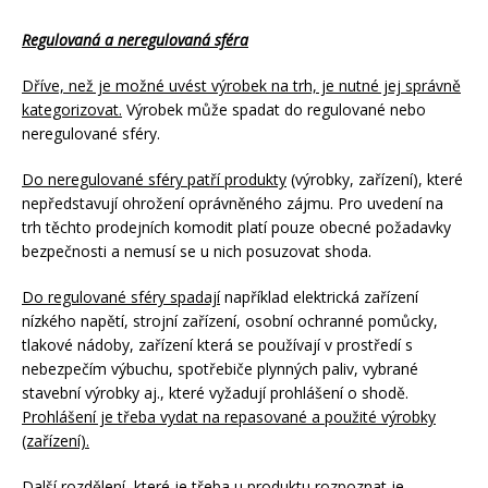
Regulovaná a neregulovaná sféra
Dříve, než je možné uvést výrobek na trh, je nutné jej správně
kategorizovat.
Výrobek může spadat do regulované nebo
neregulované sféry.
Do neregulované sféry patří produkty
(výrobky, zařízení), které
nepředstavují ohrožení oprávněného zájmu. Pro uvedení na
trh těchto prodejních komodit platí pouze obecné požadavky
bezpečnosti a nemusí se u nich posuzovat shoda.
Do regulované sféry spadají
například elektrická zařízení
nízkého napětí, strojní zařízení, osobní ochranné pomůcky,
tlakové nádoby, zařízení která se používají v prostředí s
nebezpečím výbuchu, spotřebiče plynných paliv, vybrané
stavební výrobky aj., které vyžadují prohlášení o shodě.
Prohlášení je třeba vydat na repasované a použité výrobky
(zařízení).
Další rozdělení, které je třeba u produktu rozpoznat je