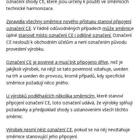
označení shody CE, které jsou určeny k použití ve směrnicích
technické harmonizace.
Zpravidla všechny směrnice nového přístupu stanoví připojení
označení CE
. V řádně odůvodněných případech
může směrnic
e
úplné
stanovit místo označení CE i odlišné označení.
Označení
CE neslouží k obchodním účelům a není označením původu
provedení výrobku.
Označení CE je povinné a musí být připojeno dříve,
než je
jakýkoli výrobek, na nějž se tato povinnost vztahuje, uveden
na trh a uveden do provozu, kromě případů, kdy specifické
směrnice požadují něco jiného.
U výrobků podléhajících několika směrnicím,
které stanoví
připojení označení CE, toto označení udává, že výrobky splňují
požadavky a předpoklad shody s ustanoveními všech těchto
směrnic.
Výrobek nesmí nést označení CE,
pokud se na něj nevztahuje
směrnice stanovující jeho připojení.