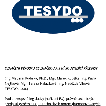
OZNAČENÍ VÝROBKU CE ZNAČKOU A S NÍ SOUVISEJÍCÍ PŘEDPISY
(Ing. Vladimír Kudělka, Ph.D., Mgr. Marek Kudělka, Ing. Pavla
Nejtková, Mgr. Tereza Haluzíková, Ing. Naděžda Vlhová,
TESYDO, s.r.o.)
Podle evropské legislativy (nařízení EU), právně-technických
předpisů (směrnic EU) a technických norem (harmonizovaných,