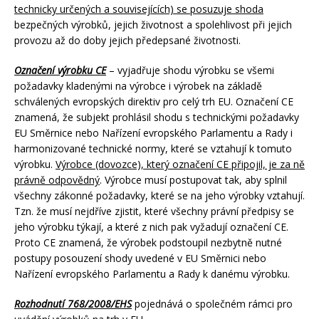
technicky určených a souvisejících) se posuzuje shoda
bezpečných výrobků, jejich životnost a spolehlivost při jejich
provozu až do doby jejich předepsané životnosti.
Označení výrobku CE
– vyjadřuje shodu výrobku se všemi
požadavky kladenými na výrobce i výrobek na základě
schválených evropských direktiv pro celý trh EU. Označení CE
znamená, že subjekt prohlásil shodu s technickými požadavky
EU Směrnice nebo Nařízení evropského Parlamentu a Rady i
harmonizované technické normy, které se vztahují k tomuto
výrobku.
Výrobce (dovozce), který označení CE připojil, je za ně
právně odpovědný
. Výrobce musí postupovat tak, aby splnil
všechny zákonné požadavky, které se na jeho výrobky vztahují.
Tzn. že musí nejdříve zjistit, které všechny právní předpisy se
jeho výrobku týkají, a které z nich pak vyžadují označení CE.
Proto CE znamená, že výrobek podstoupil nezbytně nutné
postupy posouzení shody uvedené v EU Směrnici nebo
Nařízení evropského Parlamentu a Rady k danému výrobku.
Rozhodnutí 768/2008/EHS
pojednává o společném rámci pro