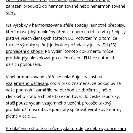
zařazení produktů do harmonizované nebo neharmonizované
sféry.
Na výrobky v harmonizované sféře spadají jednotné předpisy,
které musejí být naplněny před vstupem na trh a tyto předpisy
platí ve všech členských státech EU. Potvrzením o tom, že
takové výrobky splňují jednotné požadavky je tzv.
EU (ES)
prohlášení o shodě.
Po vydání tohoto dokumentu může
produkt plynule kolovat po celém území EU bez nutnosti
dalších posouzení.
V neharmonizované sféře se uplatňuje tzv. Institut
vzájemného uznávání
, což v praxi znamená, že pokud by se
vaše podnikání zaměřilo na obchod se zbožím z jiného
členského státu a chcete ho exportovat do české republiky,
stačí pouze vydání vzájemného uznání, protože takový
produkt už musí od své podstaty splňovat výrobkové normy
platné v celé EU.
Prohlášení o shodě si může vydat prodejce nebo výrobce sám