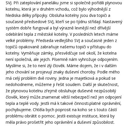
SVJ. Při zateplování paneláku jsme si společně pořídili plynovou
kotelnu, která je v druhém vchodu, což bylo výhodnější z
hlediska délky přípojky. Obsluha kotelny jsou dva topiči a
současně předsedové SVJ, kteří se po týdnu střídají. Nastavený
systém dobře fungoval a byl výrazně levnější než dřívější
odebírání tepla z městské kotelny. V posledních letech máme
velké problémy. Předseda vedlejšího SVJ a současně jeden z
topičů opakovaně zabraňuje našemu topiči v přístupu do
kotelny. Vyměňuje zámky, přesvědčuje své okolí, že kotelna
není společná, ale jejich. Písemně nám vyhrožuje odpojením.
Myslíme si, že to není zlý člověk. Máme dojem, že i v dalším
jeho chování se projevují znaky duševní choroby. Podle mého
má celý problém dvě roviny. Jedna je majetková a pokud se
nedohodneme, můžeme ji řešit soudem. Další je skutečnost,
že plynovou kotelnu zřejmě obsluhuje duševně nezpůsobilý
člověk, který může.znamenat větší nebezpečí než jen odpojení
tepla a teplé vody. Jestli má k takové činnosti.platné oprávnění,
pochybujeme. Chtěla bych poprosit na koho se s touto částí
problému obrátit o pomoc. Jestli existuje instituce, která by
měla právo prošetřit jeho oprávnění a duševní způsobilost.