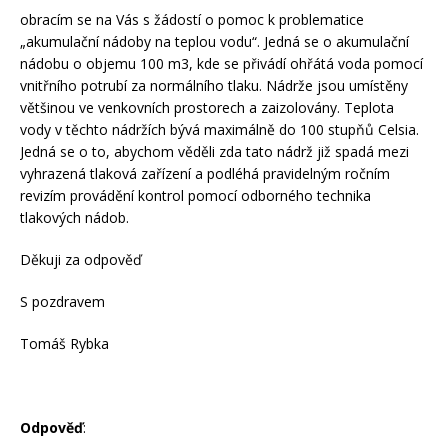
obracím se na Vás s žádostí o pomoc k problematice
„akumulační nádoby na teplou vodu“. Jedná se o akumulační
nádobu o objemu 100 m3, kde se přivádí ohřátá voda pomocí
vnitřního potrubí za normálního tlaku. Nádrže jsou umístěny
většinou ve venkovních prostorech a zaizolovány. Teplota
vody v těchto nádržích bývá maximálně do 100 stupňů Celsia.
Jedná se o to, abychom věděli zda tato nádrž již spadá mezi
vyhrazená tlaková zařízení a podléhá pravidelným ročním
revizím provádění kontrol pomocí odborného technika
tlakových nádob.
Děkuji za odpověď
S pozdravem
Tomáš Rybka
Odpověď
: