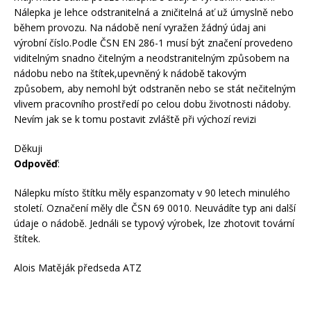
Nálepka je lehce odstranitelná a zničitelná ať už úmyslně nebo
během provozu. Na nádobě není vyražen žádný údaj ani
výrobní číslo.Podle ČSN EN 286-1 musí být značení provedeno
viditelným snadno čitelným a neodstranitelným způsobem na
nádobu nebo na štítek,upevněný k nádobě takovým
způsobem, aby nemohl být odstraněn nebo se stát nečitelným
vlivem pracovního prostředí po celou dobu životnosti nádoby.
Nevím jak se k tomu postavit zvláště při výchozí revizi
Děkuji
Odpověď
:
Nálepku místo štítku měly espanzomaty v 90 letech minulého
století. Označení měly dle ČSN 69 0010. Neuvádíte typ ani další
údaje o nádobě. Jednáli se typový výrobek, lze zhotovit tovární
štítek.
Alois Matěják předseda ATZ