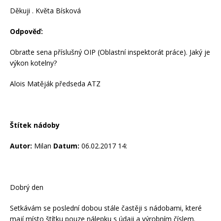
Děkuji . Květa Bísková
Odpověď:
Obraťte sena příslušný OIP (Oblastní inspektorát práce). Jaký je
výkon kotelny?
Alois Matěják předseda ATZ
Štítek nádoby
Autor:
Milan
Datum:
06.02.2017 14:
Dobrý den
Setkávám se poslední dobou stále častěji s nádobami, které
mají místo štítku pouze nálepku s údaji a výrobním číslem.