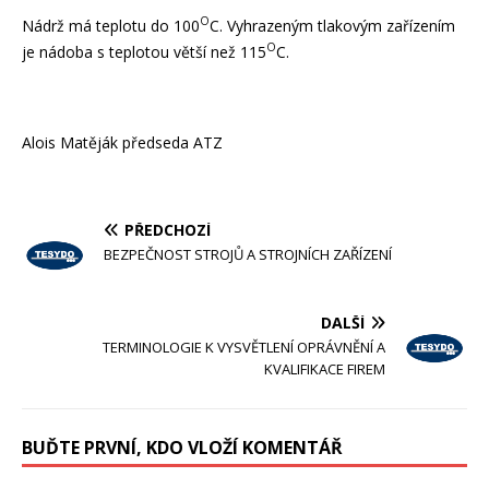
O
Nádrž má teplotu do 100
C. Vyhrazeným tlakovým zařízením
O
je nádoba s teplotou větší než 115
C.
Alois Matěják předseda ATZ
PŘEDCHOZÍ
BEZPEČNOST STROJŮ A STROJNÍCH ZAŘÍZENÍ
DALŠÍ
TERMINOLOGIE K VYSVĚTLENÍ OPRÁVNĚNÍ A
KVALIFIKACE FIREM
BUĎTE PRVNÍ, KDO VLOŽÍ KOMENTÁŘ