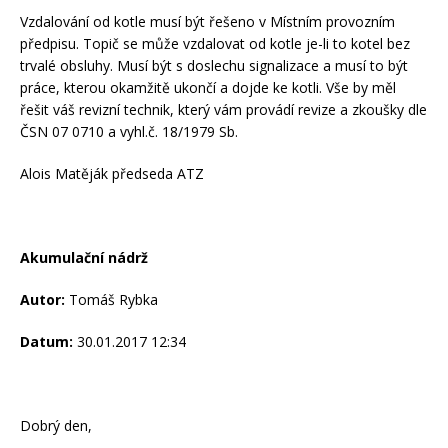
Vzdalování od kotle musí být řešeno v Místním provozním
předpisu. Topič se může vzdalovat od kotle je-li to kotel bez
trvalé obsluhy. Musí být s doslechu signalizace a musí to být
práce, kterou okamžitě ukončí a dojde ke kotli. Vše by měl
řešit váš revizní technik, který vám provádí revize a zkoušky dle
ČSN 07 0710 a vyhl.č. 18/1979 Sb.
Alois Matěják předseda ATZ
Akumulační nádrž
Autor:
Tomáš Rybka
Datum:
30.01.2017 12:34
Dobrý den,