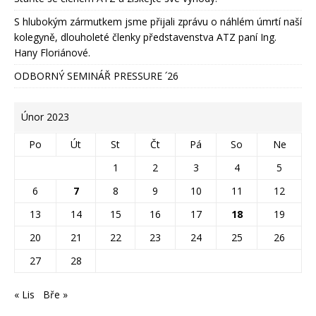
S hlubokým zármutkem jsme přijali zprávu o náhlém úmrtí naší
kolegyně, dlouholeté členky představenstva ATZ paní Ing.
Hany Floriánové.
ODBORNÝ SEMINÁŘ PRESSURE ՛26
Únor 2023
Po
Út
St
Čt
Pá
So
Ne
1
2
3
4
5
6
7
8
9
10
11
12
13
14
15
16
17
18
19
20
21
22
23
24
25
26
27
28
« Lis
Bře »