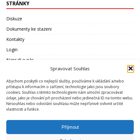
STRÁNKY
Diskuze
Dokumenty ke stazeni
Kontakty
Login
Napsali o nás
Spravovat Souhlas
Odkazy
Otázky a odpovědi
Abychom poskytli co nejlepší služby, používáme k ukládání a/nebo
přístupu k informacím o zařízení, technologie jako jsou soubory
Představenstvo
cookies. Souhlas s těmito technologiemi nám umožní zpracovávat
údaje, jako je chování při procházení nebo jedinečná ID na tomto webu.
Rozhovory
Nesouhlas nebo odvolání souhlasu může nepříznivě ovlivnit určité
vlastnosti a funkce.
Stanovy
Zásady cookies (EU)
Příjmout
Zásady ochrany osobních údajů