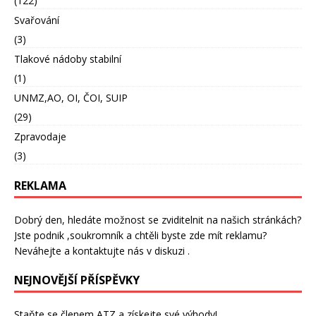
(122)
Svařování
(3)
Tlakové nádoby stabilní
(1)
UNMZ,AO, OI, ČOI, SUIP
(29)
Zpravodaje
(3)
REKLAMA
Dobrý den, hledáte možnost se zviditelnit na našich stránkách?
Jste podnik ,soukromník a chtěli byste zde mít reklamu?
Neváhejte a kontaktujte nás v diskuzi .
NEJNOVĚJŠÍ PŘÍSPĚVKY
Staňte se členem ATZ a získejte své výhody!