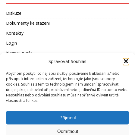
Diskuze
Dokumenty ke stazeni
Kontakty
Login
Napsali o nás
Spravovat Souhlas
Odkazy
Otázky a odpovědi
Abychom poskytli co nejlepší služby, používáme k ukládání a/nebo
přístupu k informacím o zařízení, technologie jako jsou soubory
Představenstvo
cookies. Souhlas s těmito technologiemi nám umožní zpracovávat
údaje, jako je chování při procházení nebo jedinečná ID na tomto webu.
Rozhovory
Nesouhlas nebo odvolání souhlasu může nepříznivě ovlivnit určité
vlastnosti a funkce.
Stanovy
Zásady cookies (EU)
Příjmout
Zásady ochrany osobních údajů
Odmítnout
Závazná přihláška člena ATZ