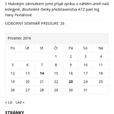
S hlubokým zármutkem jsme přijali zprávu o náhlém úmrtí naší
kolegyně, dlouholeté členky představenstva ATZ paní Ing.
Hany Floriánové.
ODBORNÝ SEMINÁŘ PRESSURE ՛26
Prosinec 2016
Po
Út
St
Čt
Pá
So
Ne
1
2
3
4
5
6
7
8
9
10
11
12
13
14
15
16
17
18
19
20
21
22
23
24
25
26
27
28
29
30
31
« Lis
Led »
STRÁNKY